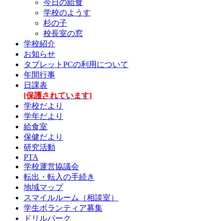
今日の給食
学校のようす
杉の子
校長室の窓
学校紹介
お知らせ
タブレットPCの利用について
年間行事
日課表
[保護されています]
学校だより
学年だより
給食室
保健だより
研究活動
PTA
学校運営協議会
転出・転入の手続き
地域マップ
スマイルルーム（相談室）
学生ボランティア募集
ドリルパーク