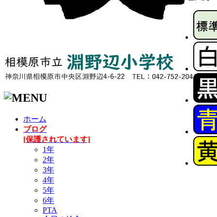
ホーム
ブログ
[保護されています]
1年
2年
3年
4年
5年
6年
PTA